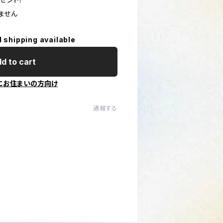
ません
l shipping available
d to cart
にお住まいの方向け
通報する