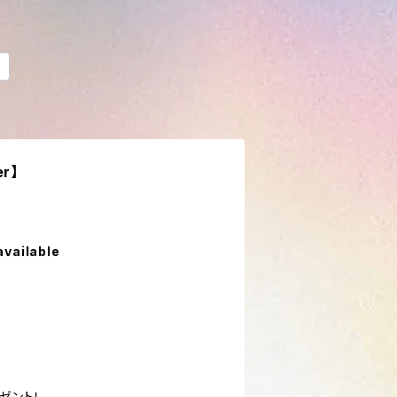
r】
available
ゼント！